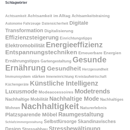
Schlagwörter
Achtsamkeit im Alltag
Achtsamkeitstraining
Achtsamkeit
Digitale
Autonome Fahrzeuge
Datensicherheit
Transformation
Digitalisierung
Effizienzsteigerung
Einrichtungstipps
Energieeffizienz
Elektromobilität
Entspannungstechniken
Erneuerbare Energien
Gesunde
Ernährungstipps
Gartengestaltung
Ernährung
Gesundheit
Herzgesundheit
Immunsystem stärken
Kreislaufwirtschaft
Inneneinrichtung
Künstliche Intelligenz
Küchengeräte
Modetrends
Luxusmode
Modeaccessoires
Nachhaltige Mode
Nachhaltige Mobilität
Nachhaltiges
Nachhaltigkeit
Naturerlebnis
Wohnen
Raumgestaltung
Platzsparende Möbel
Selbstfürsorge
Skandinavisches
Schlafzimmergestaltung
Stressbewältigung
Design
Stressabbau