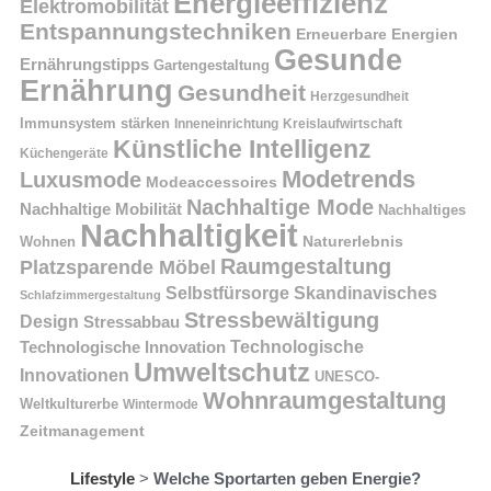
Energieeffizienz
Elektromobilität
Entspannungstechniken
Erneuerbare Energien
Gesunde
Ernährungstipps
Gartengestaltung
Ernährung
Gesundheit
Herzgesundheit
Immunsystem stärken
Kreislaufwirtschaft
Inneneinrichtung
Künstliche Intelligenz
Küchengeräte
Modetrends
Luxusmode
Modeaccessoires
Nachhaltige Mode
Nachhaltige Mobilität
Nachhaltiges
Nachhaltigkeit
Naturerlebnis
Wohnen
Raumgestaltung
Platzsparende Möbel
Selbstfürsorge
Skandinavisches
Schlafzimmergestaltung
Stressbewältigung
Design
Stressabbau
Technologische Innovation
Technologische
Umweltschutz
Innovationen
UNESCO-
Wohnraumgestaltung
Weltkulturerbe
Wintermode
Zeitmanagement
Lifestyle
>
Welche Sportarten geben Energie?