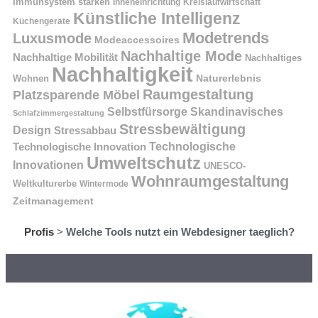
Immunsystem stärken
Kreislaufwirtschaft
Inneneinrichtung
Künstliche Intelligenz
Küchengeräte
Modetrends
Luxusmode
Modeaccessoires
Nachhaltige Mode
Nachhaltige Mobilität
Nachhaltiges
Nachhaltigkeit
Naturerlebnis
Wohnen
Raumgestaltung
Platzsparende Möbel
Selbstfürsorge
Skandinavisches
Schlafzimmergestaltung
Stressbewältigung
Design
Stressabbau
Technologische Innovation
Technologische
Umweltschutz
Innovationen
UNESCO-
Wohnraumgestaltung
Weltkulturerbe
Wintermode
Zeitmanagement
Profis
>
Welche Tools nutzt ein Webdesigner taeglich?