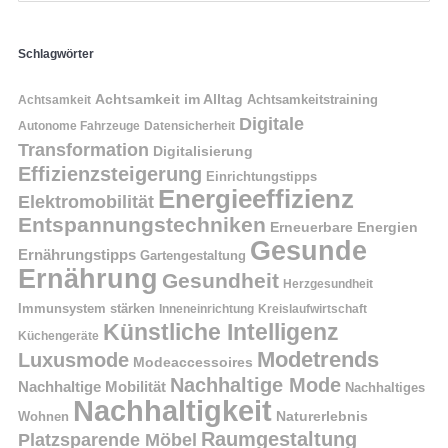
Schlagwörter
Achtsamkeit im Alltag
Achtsamkeitstraining
Achtsamkeit
Digitale
Autonome Fahrzeuge
Datensicherheit
Transformation
Digitalisierung
Effizienzsteigerung
Einrichtungstipps
Energieeffizienz
Elektromobilität
Entspannungstechniken
Erneuerbare Energien
Gesunde
Ernährungstipps
Gartengestaltung
Ernährung
Gesundheit
Herzgesundheit
Immunsystem stärken
Kreislaufwirtschaft
Inneneinrichtung
Künstliche Intelligenz
Küchengeräte
Modetrends
Luxusmode
Modeaccessoires
Nachhaltige Mode
Nachhaltige Mobilität
Nachhaltiges
Nachhaltigkeit
Naturerlebnis
Wohnen
Raumgestaltung
Platzsparende Möbel