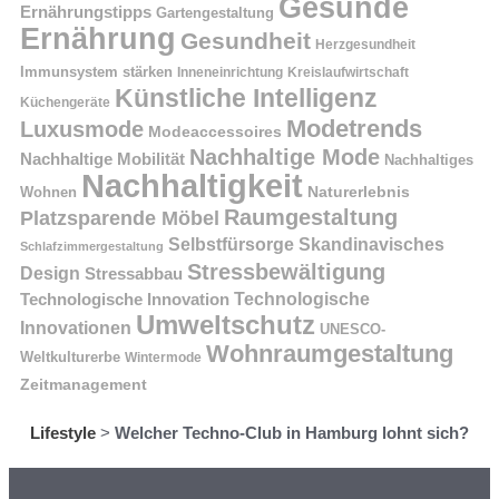
Gesunde
Ernährungstipps
Gartengestaltung
Ernährung
Gesundheit
Herzgesundheit
Immunsystem stärken
Kreislaufwirtschaft
Inneneinrichtung
Künstliche Intelligenz
Küchengeräte
Modetrends
Luxusmode
Modeaccessoires
Nachhaltige Mode
Nachhaltige Mobilität
Nachhaltiges
Nachhaltigkeit
Naturerlebnis
Wohnen
Raumgestaltung
Platzsparende Möbel
Selbstfürsorge
Skandinavisches
Schlafzimmergestaltung
Stressbewältigung
Design
Stressabbau
Technologische Innovation
Technologische
Umweltschutz
Innovationen
UNESCO-
Wohnraumgestaltung
Weltkulturerbe
Wintermode
Zeitmanagement
Lifestyle
>
Welcher Techno-Club in Hamburg lohnt sich?