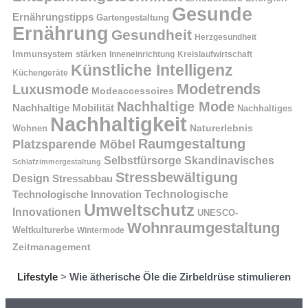
Gesunde
Ernährungstipps
Gartengestaltung
Ernährung
Gesundheit
Herzgesundheit
Immunsystem stärken
Kreislaufwirtschaft
Inneneinrichtung
Künstliche Intelligenz
Küchengeräte
Modetrends
Luxusmode
Modeaccessoires
Nachhaltige Mode
Nachhaltige Mobilität
Nachhaltiges
Nachhaltigkeit
Naturerlebnis
Wohnen
Raumgestaltung
Platzsparende Möbel
Selbstfürsorge
Skandinavisches
Schlafzimmergestaltung
Stressbewältigung
Design
Stressabbau
Technologische Innovation
Technologische
Umweltschutz
Innovationen
UNESCO-
Wohnraumgestaltung
Weltkulturerbe
Wintermode
Zeitmanagement
Lifestyle
>
Wie ätherische Öle die Zirbeldrüse stimulieren