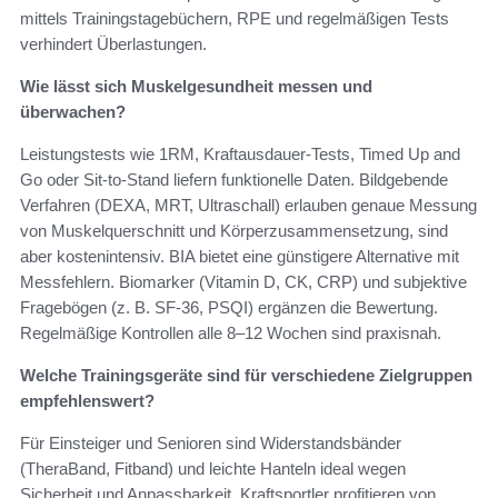
mittels Trainingstagebüchern, RPE und regelmäßigen Tests
verhindert Überlastungen.
Wie lässt sich Muskelgesundheit messen und
überwachen?
Leistungstests wie 1RM, Kraftausdauer-Tests, Timed Up and
Go oder Sit-to-Stand liefern funktionelle Daten. Bildgebende
Verfahren (DEXA, MRT, Ultraschall) erlauben genaue Messung
von Muskelquerschnitt und Körperzusammensetzung, sind
aber kostenintensiv. BIA bietet eine günstigere Alternative mit
Messfehlern. Biomarker (Vitamin D, CK, CRP) und subjektive
Fragebögen (z. B. SF-36, PSQI) ergänzen die Bewertung.
Regelmäßige Kontrollen alle 8–12 Wochen sind praxisnah.
Welche Trainingsgeräte sind für verschiedene Zielgruppen
empfehlenswert?
Für Einsteiger und Senioren sind Widerstandsbänder
(TheraBand, Fitband) und leichte Hanteln ideal wegen
Sicherheit und Anpassbarkeit. Kraftsportler profitieren von