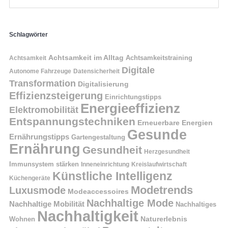
Schlagwörter
Achtsamkeit im Alltag
Achtsamkeitstraining
Achtsamkeit
Digitale
Autonome Fahrzeuge
Datensicherheit
Transformation
Digitalisierung
Effizienzsteigerung
Einrichtungstipps
Energieeffizienz
Elektromobilität
Entspannungstechniken
Erneuerbare Energien
Gesunde
Ernährungstipps
Gartengestaltung
Ernährung
Gesundheit
Herzgesundheit
Immunsystem stärken
Kreislaufwirtschaft
Inneneinrichtung
Künstliche Intelligenz
Küchengeräte
Modetrends
Luxusmode
Modeaccessoires
Nachhaltige Mode
Nachhaltige Mobilität
Nachhaltiges
Nachhaltigkeit
Naturerlebnis
Wohnen