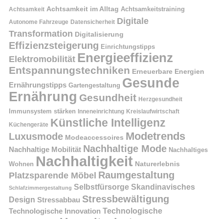
Achtsamkeit im Alltag
Achtsamkeitstraining
Achtsamkeit
Digitale
Autonome Fahrzeuge
Datensicherheit
Transformation
Digitalisierung
Effizienzsteigerung
Einrichtungstipps
Energieeffizienz
Elektromobilität
Entspannungstechniken
Erneuerbare Energien
Gesunde
Ernährungstipps
Gartengestaltung
Ernährung
Gesundheit
Herzgesundheit
Immunsystem stärken
Kreislaufwirtschaft
Inneneinrichtung
Künstliche Intelligenz
Küchengeräte
Modetrends
Luxusmode
Modeaccessoires
Nachhaltige Mode
Nachhaltige Mobilität
Nachhaltiges
Nachhaltigkeit
Naturerlebnis
Wohnen
Raumgestaltung
Platzsparende Möbel
Selbstfürsorge
Skandinavisches
Schlafzimmergestaltung
Stressbewältigung
Design
Stressabbau
Technologische Innovation
Technologische