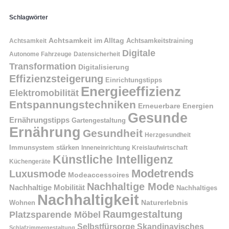
Schlagwörter
Achtsamkeit im Alltag
Achtsamkeitstraining
Achtsamkeit
Digitale
Autonome Fahrzeuge
Datensicherheit
Transformation
Digitalisierung
Effizienzsteigerung
Einrichtungstipps
Energieeffizienz
Elektromobilität
Entspannungstechniken
Erneuerbare Energien
Gesunde
Ernährungstipps
Gartengestaltung
Ernährung
Gesundheit
Herzgesundheit
Immunsystem stärken
Kreislaufwirtschaft
Inneneinrichtung
Künstliche Intelligenz
Küchengeräte
Modetrends
Luxusmode
Modeaccessoires
Nachhaltige Mode
Nachhaltige Mobilität
Nachhaltiges
Nachhaltigkeit
Naturerlebnis
Wohnen
Raumgestaltung
Platzsparende Möbel
Selbstfürsorge
Skandinavisches
Schlafzimmergestaltung