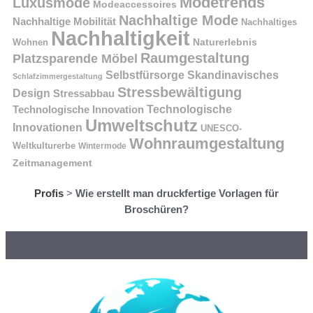
Modetrends
Luxusmode
Modeaccessoires
Nachhaltige Mode
Nachhaltige Mobilität
Nachhaltiges
Nachhaltigkeit
Naturerlebnis
Wohnen
Raumgestaltung
Platzsparende Möbel
Selbstfürsorge
Skandinavisches
Schlafzimmergestaltung
Stressbewältigung
Design
Stressabbau
Technologische Innovation
Technologische
Umweltschutz
Innovationen
UNESCO-
Wohnraumgestaltung
Weltkulturerbe
Wintermode
Zeitmanagement
Profis
>
Wie erstellt man druckfertige Vorlagen für
Broschüren?