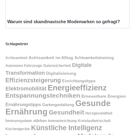
Warum sind skandinavische Modemarken so gefragt?
Schlagwörter
Achtsamkeit im Alltag
Achtsamkeitstraining
Achtsamkeit
Digitale
Autonome Fahrzeuge
Datensicherheit
Transformation
Digitalisierung
Effizienzsteigerung
Einrichtungstipps
Energieeffizienz
Elektromobilität
Entspannungstechniken
Erneuerbare Energien
Gesunde
Ernährungstipps
Gartengestaltung
Ernährung
Gesundheit
Herzgesundheit
Immunsystem stärken
Kreislaufwirtschaft
Inneneinrichtung
Künstliche Intelligenz
Küchengeräte