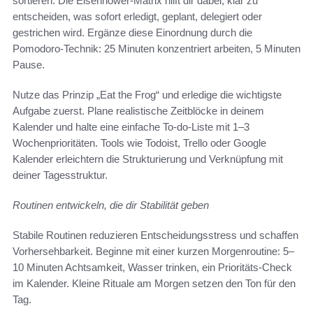
sortieren. Die Eisenhower-Matrix hilft dir dabei, klar zu
entscheiden, was sofort erledigt, geplant, delegiert oder
gestrichen wird. Ergänze diese Einordnung durch die
Pomodoro-Technik: 25 Minuten konzentriert arbeiten, 5 Minuten
Pause.
Nutze das Prinzip „Eat the Frog“ und erledige die wichtigste
Aufgabe zuerst. Plane realistische Zeitblöcke in deinem
Kalender und halte eine einfache To-do-Liste mit 1–3
Wochenprioritäten. Tools wie Todoist, Trello oder Google
Kalender erleichtern die Strukturierung und Verknüpfung mit
deiner Tagesstruktur.
Routinen entwickeln, die dir Stabilität geben
Stabile Routinen reduzieren Entscheidungsstress und schaffen
Vorhersehbarkeit. Beginne mit einer kurzen Morgenroutine: 5–
10 Minuten Achtsamkeit, Wasser trinken, ein Prioritäts-Check
im Kalender. Kleine Rituale am Morgen setzen den Ton für den
Tag.