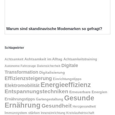
Warum sind skandinavische Modemarken so gefragt?
Schlagwörter
Achtsamkeit im Alltag
Achtsamkeitstraining
Achtsamkeit
Digitale
Autonome Fahrzeuge
Datensicherheit
Transformation
Digitalisierung
Effizienzsteigerung
Einrichtungstipps
Energieeffizienz
Elektromobilität
Entspannungstechniken
Erneuerbare Energien
Gesunde
Ernährungstipps
Gartengestaltung
Ernährung
Gesundheit
Herzgesundheit
Immunsystem stärken
Kreislaufwirtschaft
Inneneinrichtung