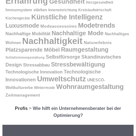
Ernährung
Gesundheit
Herzgesundheit
Immunsystem stärken
Kreislaufwirtschaft
Inneneinrichtung
Künstliche Intelligenz
Küchengeräte
Modetrends
Luxusmode
Modeaccessoires
Nachhaltige Mode
Nachhaltige Mobilität
Nachhaltiges
Nachhaltigkeit
Naturerlebnis
Wohnen
Raumgestaltung
Platzsparende Möbel
Selbstfürsorge
Skandinavisches
Schlafzimmergestaltung
Stressbewältigung
Design
Stressabbau
Technologische Innovation
Technologische
Umweltschutz
Innovationen
UNESCO-
Wohnraumgestaltung
Weltkulturerbe
Wintermode
Zeitmanagement
Profis
>
Wie hilft ein Unternehmensberater bei der
Optimierung?