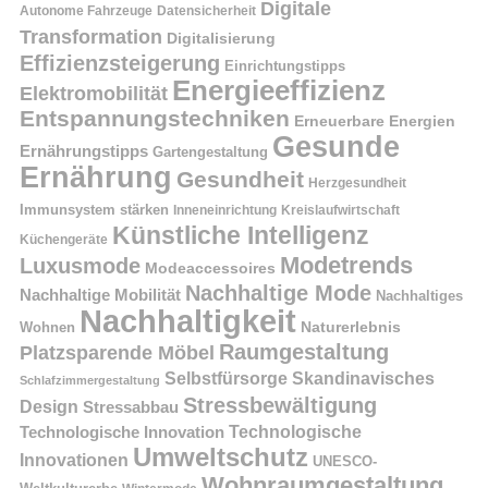
Digitale
Autonome Fahrzeuge
Datensicherheit
Transformation
Digitalisierung
Effizienzsteigerung
Einrichtungstipps
Energieeffizienz
Elektromobilität
Entspannungstechniken
Erneuerbare Energien
Gesunde
Ernährungstipps
Gartengestaltung
Ernährung
Gesundheit
Herzgesundheit
Immunsystem stärken
Kreislaufwirtschaft
Inneneinrichtung
Künstliche Intelligenz
Küchengeräte
Modetrends
Luxusmode
Modeaccessoires
Nachhaltige Mode
Nachhaltige Mobilität
Nachhaltiges
Nachhaltigkeit
Naturerlebnis
Wohnen
Raumgestaltung
Platzsparende Möbel
Selbstfürsorge
Skandinavisches
Schlafzimmergestaltung
Stressbewältigung
Design
Stressabbau
Technologische Innovation
Technologische
Umweltschutz
Innovationen
UNESCO-
Wohnraumgestaltung