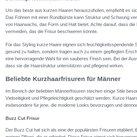
Um das beste aus kurzen Haaren herauszuholen, empfiehlt es si
Das Föhnen mit einer Rundbürste kann Struktur und Schwung verl
von Haarwachs, das Form und Halt bietet. Achte darauf, dass die 
vermeiden, das die Frisur beschweren könnte.
Für das Styling kurze Haare eignen sich feuchtigkeitsspendende S
gesund zu halten, sondern tragen auch zu einem gepflegten Ersch
eine hervorragende Wahl für ein sauberes Finish sein. Bei der Aus
dass sie die Haarstruktur unterstützen und pflegend wirken.
Beliebte Kurzhaarfrisuren für Männer
Im Bereich der beliebten Männerfrisuren stechen einige Stile beso
Vielseitigkeit und Pflegeleichtigkeit geschätzt werden. Kurze Haar
insbesondere für jene, die moderne Looks bevorzugen und denno
Buzz Cut Frisur
Der Buzz Cut hat sich als eine der populärsten Frisuren etabliert.
geringe Pflege, die er erfordert. Diese Frisur eignet sich hervorrag