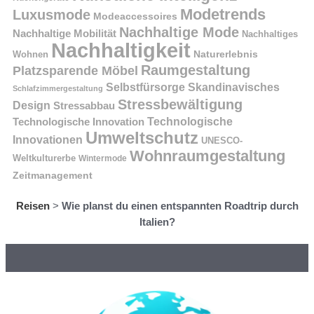
Modetrends
Luxusmode
Modeaccessoires
Nachhaltige Mode
Nachhaltige Mobilität
Nachhaltiges
Nachhaltigkeit
Naturerlebnis
Wohnen
Raumgestaltung
Platzsparende Möbel
Selbstfürsorge
Skandinavisches
Schlafzimmergestaltung
Stressbewältigung
Design
Stressabbau
Technologische Innovation
Technologische
Umweltschutz
Innovationen
UNESCO-
Wohnraumgestaltung
Weltkulturerbe
Wintermode
Zeitmanagement
Reisen
>
Wie planst du einen entspannten Roadtrip durch
Italien?