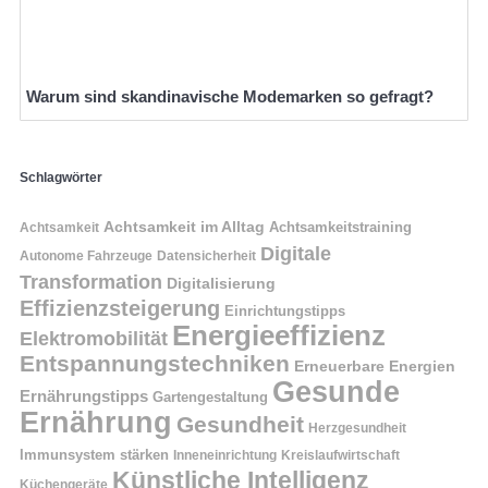
Warum sind skandinavische Modemarken so gefragt?
Schlagwörter
Achtsamkeit im Alltag
Achtsamkeitstraining
Achtsamkeit
Digitale
Autonome Fahrzeuge
Datensicherheit
Transformation
Digitalisierung
Effizienzsteigerung
Einrichtungstipps
Energieeffizienz
Elektromobilität
Entspannungstechniken
Erneuerbare Energien
Gesunde
Ernährungstipps
Gartengestaltung
Ernährung
Gesundheit
Herzgesundheit
Immunsystem stärken
Kreislaufwirtschaft
Inneneinrichtung
Künstliche Intelligenz
Küchengeräte