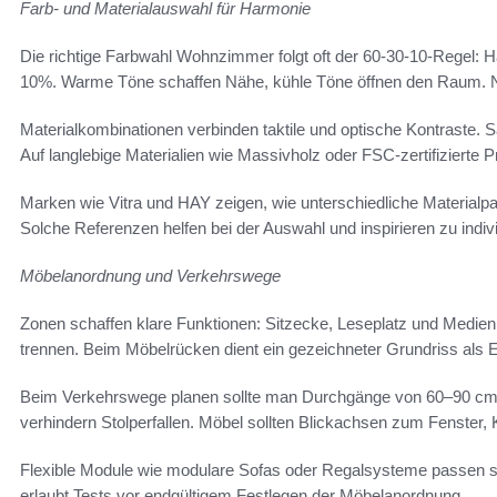
Farb- und Materialauswahl für Harmonie
Die richtige Farbwahl Wohnzimmer folgt oft der 60-30-10-Regel:
10%. Warme Töne schaffen Nähe, kühle Töne öffnen den Raum. Neut
Materialkombinationen verbinden taktile und optische Kontraste.
Auf langlebige Materialien wie Massivholz oder FSC-zertifizierte 
Marken wie Vitra und HAY zeigen, wie unterschiedliche Material
Solche Referenzen helfen bei der Auswahl und inspirieren zu indiv
Möbelanordnung und Verkehrswege
Zonen schaffen klare Funktionen: Sitzecke, Leseplatz und Medien
trennen. Beim Möbelrücken dient ein gezeichneter Grundriss als
Beim Verkehrswege planen sollte man Durchgänge von 60–90 cm f
verhindern Stolperfallen. Möbel sollten Blickachsen zum Fenster
Flexible Module wie modulare Sofas oder Regalsysteme passen s
erlaubt Tests vor endgültigem Festlegen der Möbelanordnung.