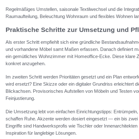
Regelmäßiges Umstellen, saisonale Textilwechsel und die Integra
Raumaufteilung, Beleuchtung Wohnraum und flexibles Wohnen lang
Praktische Schritte zur Umsetzung und Pf
Als erster Schritt empfiehlt sich eine gründliche Bestandsaufna
und vorhandene Möbel samt Maßen erfassen. Danach definiert ma
ein gemütliches Wohnzimmer mit Homeoffice-Ecke. Diese klare Zie
konkret anzugehen.
Im zweiten Schritt werden Prioritäten gesetzt und ein Plan entwor
wird ersetzt? Eine Skizze oder ein digitaler Grundriss erleichter
Blickachsen. Provisorisches Aufstellen von Möbeln und Testen vo
Feinjustierung.
Die Umsetzung lebt von einfachen Einrichtungstipps: Entrümpeln,
schaffen Ruhe. Akzente werden dosiert eingesetzt — ein bis zwe
Eingriffe sind Handwerksprofis wie Tischler oder Innenarchitekten 
Inspiration für langlebige Lösungen.