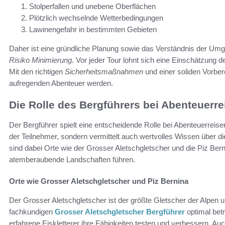
Stolperfallen und unebene Oberflächen
Plötzlich wechselnde Wetterbedingungen
Lawinengefahr in bestimmten Gebieten
Daher ist eine gründliche Planung sowie das Verständnis der Um
Risiko Minimierung
. Vor jeder Tour lohnt sich eine Einschätzung 
Mit den richtigen
Sicherheitsmaßnahmen
und einer soliden Vorber
aufregenden Abenteuer werden.
Die Rolle des Bergführers bei Abenteuerre
Der Bergführer spielt eine entscheidende Rolle bei Abenteuerreisen 
der Teilnehmer, sondern vermittelt auch wertvolles Wissen über di
sind dabei Orte wie der Grosser Aletschgletscher und die Piz Ber
atemberaubende Landschaften führen.
Orte wie Grosser Aletschgletscher und Piz Bernina
Der Grosser Aletschgletscher ist der größte Gletscher der Alpen 
fachkundigen
Grosser Aletschgletscher Bergführer
optimal bet
erfahrene Eiskletterer ihre Fähigkeiten testen und verbessern. Auch