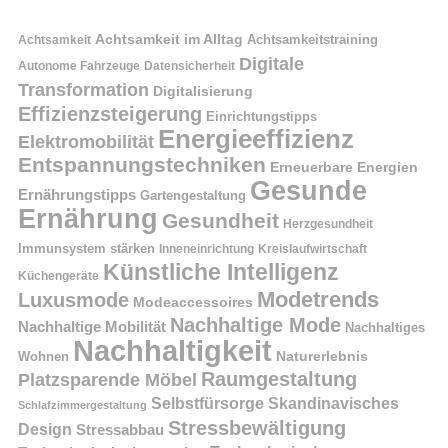
Achtsamkeit im Alltag
Achtsamkeitstraining
Achtsamkeit
Digitale
Autonome Fahrzeuge
Datensicherheit
Transformation
Digitalisierung
Effizienzsteigerung
Einrichtungstipps
Energieeffizienz
Elektromobilität
Entspannungstechniken
Erneuerbare Energien
Gesunde
Ernährungstipps
Gartengestaltung
Ernährung
Gesundheit
Herzgesundheit
Immunsystem stärken
Kreislaufwirtschaft
Inneneinrichtung
Künstliche Intelligenz
Küchengeräte
Modetrends
Luxusmode
Modeaccessoires
Nachhaltige Mode
Nachhaltige Mobilität
Nachhaltiges
Nachhaltigkeit
Naturerlebnis
Wohnen
Raumgestaltung
Platzsparende Möbel
Selbstfürsorge
Skandinavisches
Schlafzimmergestaltung
Stressbewältigung
Design
Stressabbau