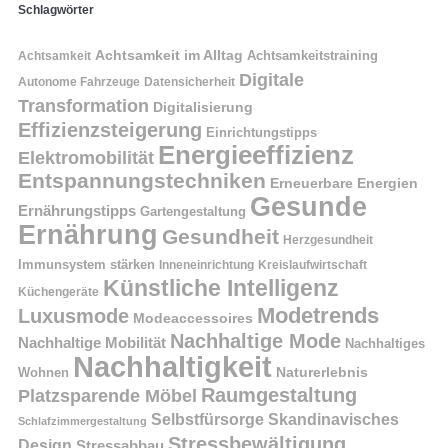
Schlagwörter
Achtsamkeit im Alltag
Achtsamkeitstraining
Achtsamkeit
Digitale
Autonome Fahrzeuge
Datensicherheit
Transformation
Digitalisierung
Effizienzsteigerung
Einrichtungstipps
Energieeffizienz
Elektromobilität
Entspannungstechniken
Erneuerbare Energien
Gesunde
Ernährungstipps
Gartengestaltung
Ernährung
Gesundheit
Herzgesundheit
Immunsystem stärken
Kreislaufwirtschaft
Inneneinrichtung
Künstliche Intelligenz
Küchengeräte
Modetrends
Luxusmode
Modeaccessoires
Nachhaltige Mode
Nachhaltige Mobilität
Nachhaltiges
Nachhaltigkeit
Naturerlebnis
Wohnen
Raumgestaltung
Platzsparende Möbel
Selbstfürsorge
Skandinavisches
Schlafzimmergestaltung
Stressbewältigung
Design
Stressabbau