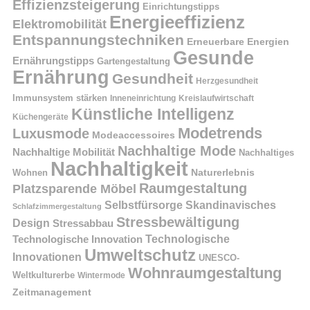
Effizienzsteigerung
Einrichtungstipps
Energieeffizienz
Elektromobilität
Entspannungstechniken
Erneuerbare Energien
Gesunde
Ernährungstipps
Gartengestaltung
Ernährung
Gesundheit
Herzgesundheit
Immunsystem stärken
Kreislaufwirtschaft
Inneneinrichtung
Künstliche Intelligenz
Küchengeräte
Modetrends
Luxusmode
Modeaccessoires
Nachhaltige Mode
Nachhaltige Mobilität
Nachhaltiges
Nachhaltigkeit
Naturerlebnis
Wohnen
Raumgestaltung
Platzsparende Möbel
Selbstfürsorge
Skandinavisches
Schlafzimmergestaltung
Stressbewältigung
Design
Stressabbau
Technologische Innovation
Technologische
Umweltschutz
Innovationen
UNESCO-
Wohnraumgestaltung
Weltkulturerbe
Wintermode
Zeitmanagement