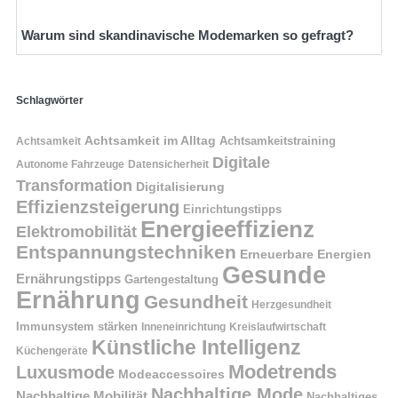
Warum sind skandinavische Modemarken so gefragt?
Schlagwörter
Achtsamkeit im Alltag
Achtsamkeitstraining
Achtsamkeit
Digitale
Autonome Fahrzeuge
Datensicherheit
Transformation
Digitalisierung
Effizienzsteigerung
Einrichtungstipps
Energieeffizienz
Elektromobilität
Entspannungstechniken
Erneuerbare Energien
Gesunde
Ernährungstipps
Gartengestaltung
Ernährung
Gesundheit
Herzgesundheit
Immunsystem stärken
Kreislaufwirtschaft
Inneneinrichtung
Künstliche Intelligenz
Küchengeräte
Modetrends
Luxusmode
Modeaccessoires
Nachhaltige Mode
Nachhaltige Mobilität
Nachhaltiges