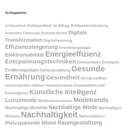
Schlagwörter
Achtsamkeit im Alltag
Achtsamkeitstraining
Achtsamkeit
Digitale
Autonome Fahrzeuge
Datensicherheit
Transformation
Digitalisierung
Effizienzsteigerung
Einrichtungstipps
Energieeffizienz
Elektromobilität
Entspannungstechniken
Erneuerbare Energien
Gesunde
Ernährungstipps
Gartengestaltung
Ernährung
Gesundheit
Herzgesundheit
Immunsystem stärken
Kreislaufwirtschaft
Inneneinrichtung
Künstliche Intelligenz
Küchengeräte
Modetrends
Luxusmode
Modeaccessoires
Nachhaltige Mode
Nachhaltige Mobilität
Nachhaltiges
Nachhaltigkeit
Naturerlebnis
Wohnen
Raumgestaltung
Platzsparende Möbel