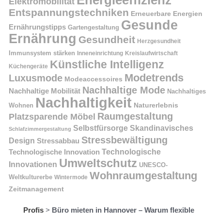
Elektromobilität
Entspannungstechniken
Erneuerbare Energien
Gesunde
Ernährungstipps
Gartengestaltung
Ernährung
Gesundheit
Herzgesundheit
Immunsystem stärken
Kreislaufwirtschaft
Inneneinrichtung
Künstliche Intelligenz
Küchengeräte
Modetrends
Luxusmode
Modeaccessoires
Nachhaltige Mode
Nachhaltige Mobilität
Nachhaltiges
Nachhaltigkeit
Naturerlebnis
Wohnen
Raumgestaltung
Platzsparende Möbel
Selbstfürsorge
Skandinavisches
Schlafzimmergestaltung
Stressbewältigung
Design
Stressabbau
Technologische Innovation
Technologische
Umweltschutz
Innovationen
UNESCO-
Wohnraumgestaltung
Weltkulturerbe
Wintermode
Zeitmanagement
Profis
>
Büro mieten in Hannover – Warum flexible