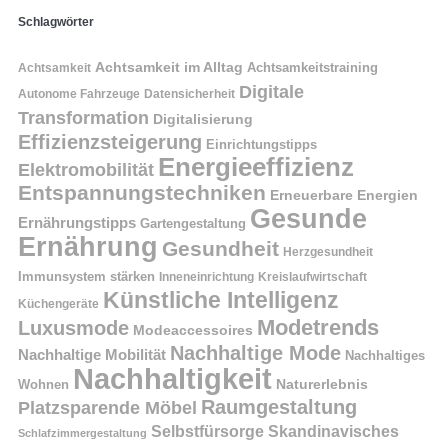
Schlagwörter
Achtsamkeit im Alltag
Achtsamkeitstraining
Achtsamkeit
Digitale
Autonome Fahrzeuge
Datensicherheit
Transformation
Digitalisierung
Effizienzsteigerung
Einrichtungstipps
Energieeffizienz
Elektromobilität
Entspannungstechniken
Erneuerbare Energien
Gesunde
Ernährungstipps
Gartengestaltung
Ernährung
Gesundheit
Herzgesundheit
Immunsystem stärken
Kreislaufwirtschaft
Inneneinrichtung
Künstliche Intelligenz
Küchengeräte
Modetrends
Luxusmode
Modeaccessoires
Nachhaltige Mode
Nachhaltige Mobilität
Nachhaltiges
Nachhaltigkeit
Naturerlebnis
Wohnen
Raumgestaltung
Platzsparende Möbel
Selbstfürsorge
Skandinavisches
Schlafzimmergestaltung