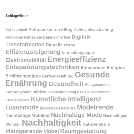
Schlagwörter
Achtsamkeit im Alltag
Achtsamkeitstraining
Achtsamkeit
Digitale
Autonome Fahrzeuge
Datensicherheit
Transformation
Digitalisierung
Effizienzsteigerung
Einrichtungstipps
Energieeffizienz
Elektromobilität
Entspannungstechniken
Erneuerbare Energien
Gesunde
Ernährungstipps
Gartengestaltung
Ernährung
Gesundheit
Herzgesundheit
Immunsystem stärken
Kreislaufwirtschaft
Inneneinrichtung
Künstliche Intelligenz
Küchengeräte
Modetrends
Luxusmode
Modeaccessoires
Nachhaltige Mode
Nachhaltige Mobilität
Nachhaltiges
Nachhaltigkeit
Naturerlebnis
Wohnen
Raumgestaltung
Platzsparende Möbel