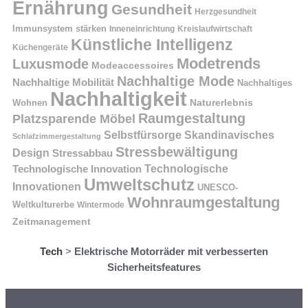
Ernährung
Gesundheit
Herzgesundheit
Immunsystem stärken
Kreislaufwirtschaft
Inneneinrichtung
Künstliche Intelligenz
Küchengeräte
Modetrends
Luxusmode
Modeaccessoires
Nachhaltige Mode
Nachhaltige Mobilität
Nachhaltiges
Nachhaltigkeit
Naturerlebnis
Wohnen
Raumgestaltung
Platzsparende Möbel
Selbstfürsorge
Skandinavisches
Schlafzimmergestaltung
Stressbewältigung
Design
Stressabbau
Technologische Innovation
Technologische
Umweltschutz
Innovationen
UNESCO-
Wohnraumgestaltung
Weltkulturerbe
Wintermode
Zeitmanagement
Tech
>
Elektrische Motorräder mit verbesserten
Sicherheitsfeatures