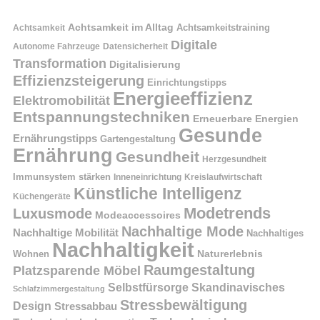
Achtsamkeit im Alltag
Achtsamkeitstraining
Achtsamkeit
Digitale
Autonome Fahrzeuge
Datensicherheit
Transformation
Digitalisierung
Effizienzsteigerung
Einrichtungstipps
Energieeffizienz
Elektromobilität
Entspannungstechniken
Erneuerbare Energien
Gesunde
Ernährungstipps
Gartengestaltung
Ernährung
Gesundheit
Herzgesundheit
Immunsystem stärken
Kreislaufwirtschaft
Inneneinrichtung
Künstliche Intelligenz
Küchengeräte
Modetrends
Luxusmode
Modeaccessoires
Nachhaltige Mode
Nachhaltige Mobilität
Nachhaltiges
Nachhaltigkeit
Naturerlebnis
Wohnen
Raumgestaltung
Platzsparende Möbel
Selbstfürsorge
Skandinavisches
Schlafzimmergestaltung
Stressbewältigung
Design
Stressabbau