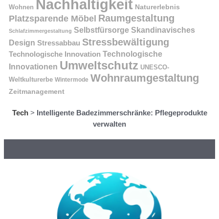
Nachhaltigkeit
Naturerlebnis
Wohnen
Raumgestaltung
Platzsparende Möbel
Selbstfürsorge
Skandinavisches
Schlafzimmergestaltung
Stressbewältigung
Design
Stressabbau
Technologische Innovation
Technologische
Umweltschutz
Innovationen
UNESCO-
Wohnraumgestaltung
Weltkulturerbe
Wintermode
Zeitmanagement
Tech
>
Intelligente Badezimmerschränke: Pflegeprodukte
verwalten