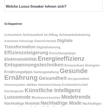
Welche Luxus-Sneaker lohnen sich?
Schlagwörter
Achtsamkeit im Alltag
Achtsamkeitstraining
Achtsamkeit
Digitale
Autonome Fahrzeuge
Datensicherheit
Transformation
Digitalisierung
Effizienzsteigerung
Einrichtungstipps
Energieeffizienz
Elektromobilität
Entspannungstechniken
Erneuerbare Energien
Gesunde
Ernährungstipps
Gartengestaltung
Ernährung
Gesundheit
Herzgesundheit
Immunsystem stärken
Kreislaufwirtschaft
Inneneinrichtung
Künstliche Intelligenz
Küchengeräte
Modetrends
Luxusmode
Modeaccessoires
Nachhaltige Mode
Nachhaltige Mobilität
Nachhaltiges