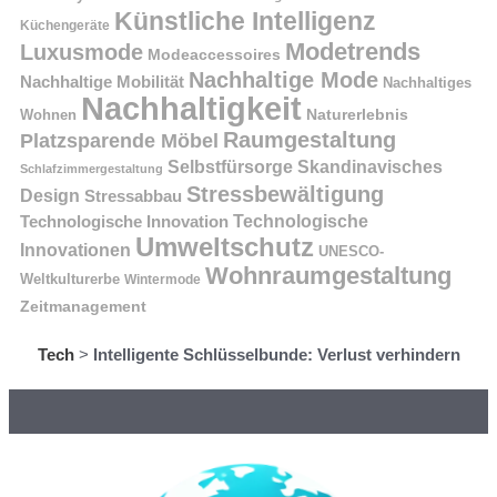
Künstliche Intelligenz
Küchengeräte
Modetrends
Luxusmode
Modeaccessoires
Nachhaltige Mode
Nachhaltige Mobilität
Nachhaltiges
Nachhaltigkeit
Naturerlebnis
Wohnen
Raumgestaltung
Platzsparende Möbel
Selbstfürsorge
Skandinavisches
Schlafzimmergestaltung
Stressbewältigung
Design
Stressabbau
Technologische Innovation
Technologische
Umweltschutz
Innovationen
UNESCO-
Wohnraumgestaltung
Weltkulturerbe
Wintermode
Zeitmanagement
Tech
>
Intelligente Schlüsselbunde: Verlust verhindern