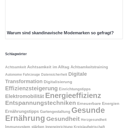
Warum sind skandinavische Modemarken so gefragt?
Schlagwörter
Achtsamkeit im Alltag
Achtsamkeitstraining
Achtsamkeit
Digitale
Autonome Fahrzeuge
Datensicherheit
Transformation
Digitalisierung
Effizienzsteigerung
Einrichtungstipps
Energieeffizienz
Elektromobilität
Entspannungstechniken
Erneuerbare Energien
Gesunde
Ernährungstipps
Gartengestaltung
Ernährung
Gesundheit
Herzgesundheit
Immunsystem stärken
Kreislaufwirtschaft
Inneneinrichtung