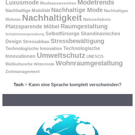
Modetrends
Luxusmode
Modeaccessoires
Nachhaltige Mode
Nachhaltige Mobilität
Nachhaltiges
Nachhaltigkeit
Naturerlebnis
Wohnen
Raumgestaltung
Platzsparende Möbel
Selbstfürsorge
Skandinavisches
Schlafzimmergestaltung
Stressbewältigung
Design
Stressabbau
Technologische Innovation
Technologische
Umweltschutz
Innovationen
UNESCO-
Wohnraumgestaltung
Weltkulturerbe
Wintermode
Zeitmanagement
Tech
>
Kann eine Sprache komplett verschwinden?