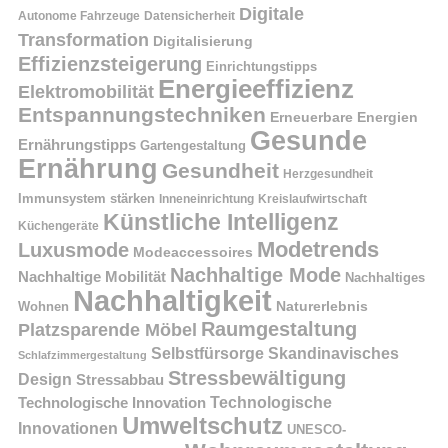
Digitale
Autonome Fahrzeuge
Datensicherheit
Transformation
Digitalisierung
Effizienzsteigerung
Einrichtungstipps
Energieeffizienz
Elektromobilität
Entspannungstechniken
Erneuerbare Energien
Gesunde
Ernährungstipps
Gartengestaltung
Ernährung
Gesundheit
Herzgesundheit
Immunsystem stärken
Kreislaufwirtschaft
Inneneinrichtung
Künstliche Intelligenz
Küchengeräte
Modetrends
Luxusmode
Modeaccessoires
Nachhaltige Mode
Nachhaltige Mobilität
Nachhaltiges
Nachhaltigkeit
Naturerlebnis
Wohnen
Raumgestaltung
Platzsparende Möbel
Selbstfürsorge
Skandinavisches
Schlafzimmergestaltung
Stressbewältigung
Design
Stressabbau
Technologische Innovation
Technologische
Umweltschutz
Innovationen
UNESCO-