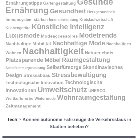
Gesunde
Ernährungstipps
Gartengestaltung
Ernährung
Gesundheit
Herzgesundheit
Immunsystem stärken
Kreislaufwirtschaft
Inneneinrichtung
Künstliche Intelligenz
Küchengeräte
Modetrends
Luxusmode
Modeaccessoires
Nachhaltige Mode
Nachhaltige Mobilität
Nachhaltiges
Nachhaltigkeit
Naturerlebnis
Wohnen
Raumgestaltung
Platzsparende Möbel
Selbstfürsorge
Skandinavisches
Schlafzimmergestaltung
Stressbewältigung
Design
Stressabbau
Technologische Innovation
Technologische
Umweltschutz
Innovationen
UNESCO-
Wohnraumgestaltung
Weltkulturerbe
Wintermode
Zeitmanagement
Tech
>
Können autonome Fahrzeuge die Verkehrsstaus in
Städten beheben?