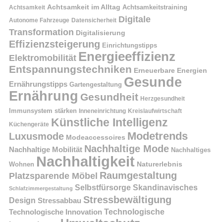
Achtsamkeit im Alltag
Achtsamkeitstraining
Achtsamkeit
Digitale
Autonome Fahrzeuge
Datensicherheit
Transformation
Digitalisierung
Effizienzsteigerung
Einrichtungstipps
Energieeffizienz
Elektromobilität
Entspannungstechniken
Erneuerbare Energien
Gesunde
Ernährungstipps
Gartengestaltung
Ernährung
Gesundheit
Herzgesundheit
Immunsystem stärken
Kreislaufwirtschaft
Inneneinrichtung
Künstliche Intelligenz
Küchengeräte
Modetrends
Luxusmode
Modeaccessoires
Nachhaltige Mode
Nachhaltige Mobilität
Nachhaltiges
Nachhaltigkeit
Naturerlebnis
Wohnen
Raumgestaltung
Platzsparende Möbel
Selbstfürsorge
Skandinavisches
Schlafzimmergestaltung
Stressbewältigung
Design
Stressabbau
Technologische Innovation
Technologische