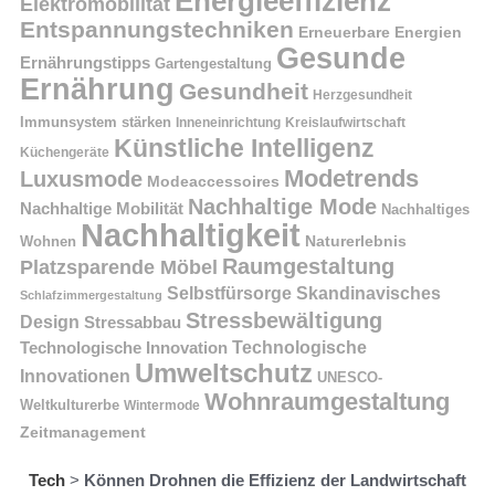
Energieeffizienz
Elektromobilität
Entspannungstechniken
Erneuerbare Energien
Gesunde
Ernährungstipps
Gartengestaltung
Ernährung
Gesundheit
Herzgesundheit
Immunsystem stärken
Kreislaufwirtschaft
Inneneinrichtung
Künstliche Intelligenz
Küchengeräte
Modetrends
Luxusmode
Modeaccessoires
Nachhaltige Mode
Nachhaltige Mobilität
Nachhaltiges
Nachhaltigkeit
Naturerlebnis
Wohnen
Raumgestaltung
Platzsparende Möbel
Selbstfürsorge
Skandinavisches
Schlafzimmergestaltung
Stressbewältigung
Design
Stressabbau
Technologische Innovation
Technologische
Umweltschutz
Innovationen
UNESCO-
Wohnraumgestaltung
Weltkulturerbe
Wintermode
Zeitmanagement
Tech
>
Können Drohnen die Effizienz der Landwirtschaft