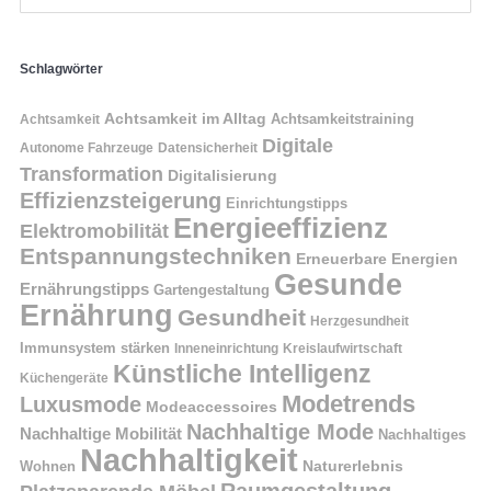
Schlagwörter
Achtsamkeit im Alltag
Achtsamkeitstraining
Achtsamkeit
Digitale
Autonome Fahrzeuge
Datensicherheit
Transformation
Digitalisierung
Effizienzsteigerung
Einrichtungstipps
Energieeffizienz
Elektromobilität
Entspannungstechniken
Erneuerbare Energien
Gesunde
Ernährungstipps
Gartengestaltung
Ernährung
Gesundheit
Herzgesundheit
Immunsystem stärken
Kreislaufwirtschaft
Inneneinrichtung
Künstliche Intelligenz
Küchengeräte
Modetrends
Luxusmode
Modeaccessoires
Nachhaltige Mode
Nachhaltige Mobilität
Nachhaltiges
Nachhaltigkeit
Naturerlebnis
Wohnen