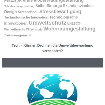
Raumgestaltung
Platzsparende Möbel
Selbstfürsorge
Skandinavisches
Schlafzimmergestaltung
Stressbewältigung
Design
Stressabbau
Technologische Innovation
Technologische
Umweltschutz
Innovationen
UNESCO-
Wohnraumgestaltung
Weltkulturerbe
Wintermode
Zeitmanagement
Tech
>
Können Drohnen die Umweltüberwachung
verbessern?