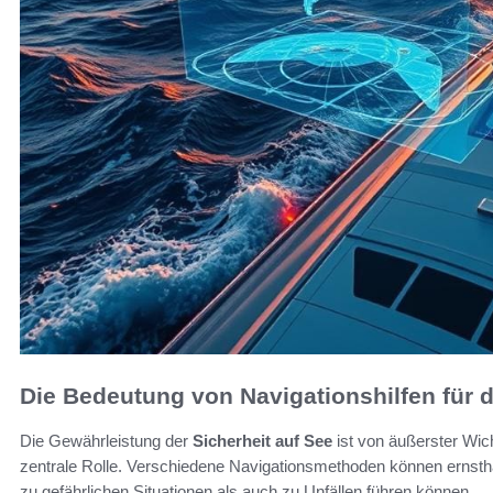
Die Bedeutung von Navigationshilfen für d
Die Gewährleistung der
Sicherheit auf See
ist von äußerster Wich
zentrale Rolle. Verschiedene Navigationsmethoden können ernstha
zu gefährlichen Situationen als auch zu Unfällen führen können.