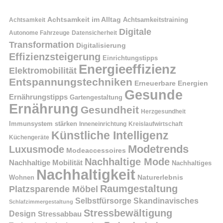
Achtsamkeit im Alltag
Achtsamkeitstraining
Achtsamkeit
Digitale
Autonome Fahrzeuge
Datensicherheit
Transformation
Digitalisierung
Effizienzsteigerung
Einrichtungstipps
Energieeffizienz
Elektromobilität
Entspannungstechniken
Erneuerbare Energien
Gesunde
Ernährungstipps
Gartengestaltung
Ernährung
Gesundheit
Herzgesundheit
Immunsystem stärken
Kreislaufwirtschaft
Inneneinrichtung
Künstliche Intelligenz
Küchengeräte
Modetrends
Luxusmode
Modeaccessoires
Nachhaltige Mode
Nachhaltige Mobilität
Nachhaltiges
Nachhaltigkeit
Naturerlebnis
Wohnen
Raumgestaltung
Platzsparende Möbel
Selbstfürsorge
Skandinavisches
Schlafzimmergestaltung
Stressbewältigung
Design
Stressabbau