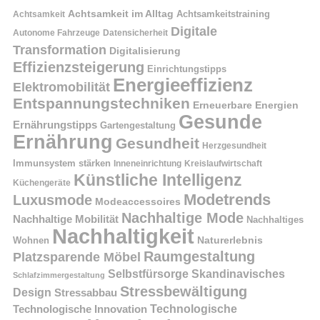
Achtsamkeit im Alltag
Achtsamkeitstraining
Achtsamkeit
Digitale
Autonome Fahrzeuge
Datensicherheit
Transformation
Digitalisierung
Effizienzsteigerung
Einrichtungstipps
Energieeffizienz
Elektromobilität
Entspannungstechniken
Erneuerbare Energien
Gesunde
Ernährungstipps
Gartengestaltung
Ernährung
Gesundheit
Herzgesundheit
Immunsystem stärken
Kreislaufwirtschaft
Inneneinrichtung
Künstliche Intelligenz
Küchengeräte
Modetrends
Luxusmode
Modeaccessoires
Nachhaltige Mode
Nachhaltige Mobilität
Nachhaltiges
Nachhaltigkeit
Naturerlebnis
Wohnen
Raumgestaltung
Platzsparende Möbel
Selbstfürsorge
Skandinavisches
Schlafzimmergestaltung
Stressbewältigung
Design
Stressabbau
Technologische Innovation
Technologische