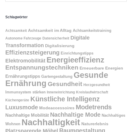
Schlagwörter
Achtsamkeit im Alltag
Achtsamkeitstraining
Achtsamkeit
Digitale
Autonome Fahrzeuge
Datensicherheit
Transformation
Digitalisierung
Effizienzsteigerung
Einrichtungstipps
Energieeffizienz
Elektromobilität
Entspannungstechniken
Erneuerbare Energien
Gesunde
Ernährungstipps
Gartengestaltung
Ernährung
Gesundheit
Herzgesundheit
Immunsystem stärken
Kreislaufwirtschaft
Inneneinrichtung
Künstliche Intelligenz
Küchengeräte
Modetrends
Luxusmode
Modeaccessoires
Nachhaltige Mode
Nachhaltige Mobilität
Nachhaltiges
Nachhaltigkeit
Naturerlebnis
Wohnen
Raumgestaltung
Platzsparende Möbel