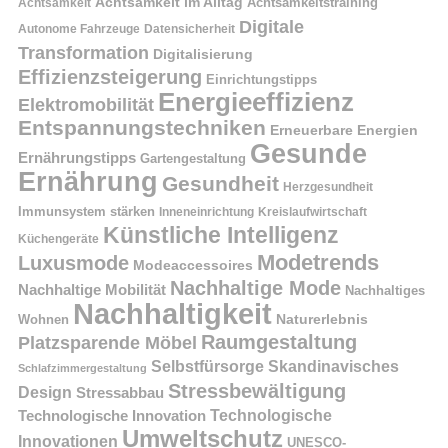
Achtsamkeit im Alltag
Achtsamkeitstraining
Achtsamkeit
Digitale
Autonome Fahrzeuge
Datensicherheit
Transformation
Digitalisierung
Effizienzsteigerung
Einrichtungstipps
Energieeffizienz
Elektromobilität
Entspannungstechniken
Erneuerbare Energien
Gesunde
Ernährungstipps
Gartengestaltung
Ernährung
Gesundheit
Herzgesundheit
Immunsystem stärken
Kreislaufwirtschaft
Inneneinrichtung
Künstliche Intelligenz
Küchengeräte
Modetrends
Luxusmode
Modeaccessoires
Nachhaltige Mode
Nachhaltige Mobilität
Nachhaltiges
Nachhaltigkeit
Naturerlebnis
Wohnen
Raumgestaltung
Platzsparende Möbel
Selbstfürsorge
Skandinavisches
Schlafzimmergestaltung
Stressbewältigung
Design
Stressabbau
Technologische Innovation
Technologische
Umweltschutz
Innovationen
UNESCO-