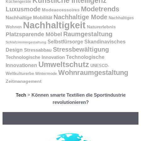
Künstliche Intelligenz
Küchengeräte
Modetrends
Luxusmode
Modeaccessoires
Nachhaltige Mode
Nachhaltige Mobilität
Nachhaltiges
Nachhaltigkeit
Naturerlebnis
Wohnen
Raumgestaltung
Platzsparende Möbel
Selbstfürsorge
Skandinavisches
Schlafzimmergestaltung
Stressbewältigung
Design
Stressabbau
Technologische Innovation
Technologische
Umweltschutz
Innovationen
UNESCO-
Wohnraumgestaltung
Weltkulturerbe
Wintermode
Zeitmanagement
Tech
>
Können smarte Textilien die Sportindustrie
revolutionieren?