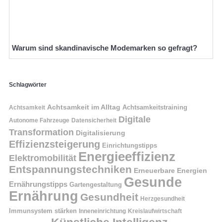
Warum sind skandinavische Modemarken so gefragt?
Schlagwörter
Achtsamkeit im Alltag
Achtsamkeitstraining
Achtsamkeit
Digitale
Autonome Fahrzeuge
Datensicherheit
Transformation
Digitalisierung
Effizienzsteigerung
Einrichtungstipps
Energieeffizienz
Elektromobilität
Entspannungstechniken
Erneuerbare Energien
Gesunde
Ernährungstipps
Gartengestaltung
Ernährung
Gesundheit
Herzgesundheit
Immunsystem stärken
Kreislaufwirtschaft
Inneneinrichtung