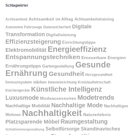
Schlagwörter
Achtsamkeit im Alltag
Achtsamkeitstraining
Achtsamkeit
Digitale
Autonome Fahrzeuge
Datensicherheit
Transformation
Digitalisierung
Effizienzsteigerung
Einrichtungstipps
Energieeffizienz
Elektromobilität
Entspannungstechniken
Erneuerbare Energien
Gesunde
Ernährungstipps
Gartengestaltung
Ernährung
Gesundheit
Herzgesundheit
Immunsystem stärken
Kreislaufwirtschaft
Inneneinrichtung
Künstliche Intelligenz
Küchengeräte
Modetrends
Luxusmode
Modeaccessoires
Nachhaltige Mode
Nachhaltige Mobilität
Nachhaltiges
Nachhaltigkeit
Naturerlebnis
Wohnen
Raumgestaltung
Platzsparende Möbel
Selbstfürsorge
Skandinavisches
Schlafzimmergestaltung