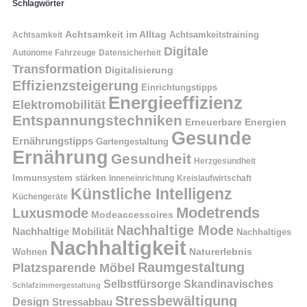
Schlagwörter
Achtsamkeit im Alltag
Achtsamkeitstraining
Achtsamkeit
Digitale
Autonome Fahrzeuge
Datensicherheit
Transformation
Digitalisierung
Effizienzsteigerung
Einrichtungstipps
Energieeffizienz
Elektromobilität
Entspannungstechniken
Erneuerbare Energien
Gesunde
Ernährungstipps
Gartengestaltung
Ernährung
Gesundheit
Herzgesundheit
Immunsystem stärken
Kreislaufwirtschaft
Inneneinrichtung
Künstliche Intelligenz
Küchengeräte
Modetrends
Luxusmode
Modeaccessoires
Nachhaltige Mode
Nachhaltige Mobilität
Nachhaltiges
Nachhaltigkeit
Naturerlebnis
Wohnen
Raumgestaltung
Platzsparende Möbel
Selbstfürsorge
Skandinavisches
Schlafzimmergestaltung
Stressbewältigung
Design
Stressabbau