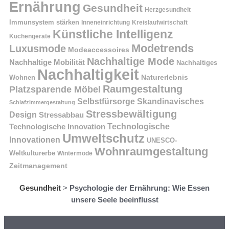
Ernährung
Gesundheit
Herzgesundheit
Immunsystem stärken
Kreislaufwirtschaft
Inneneinrichtung
Künstliche Intelligenz
Küchengeräte
Modetrends
Luxusmode
Modeaccessoires
Nachhaltige Mode
Nachhaltige Mobilität
Nachhaltiges
Nachhaltigkeit
Naturerlebnis
Wohnen
Raumgestaltung
Platzsparende Möbel
Selbstfürsorge
Skandinavisches
Schlafzimmergestaltung
Stressbewältigung
Design
Stressabbau
Technologische Innovation
Technologische
Umweltschutz
Innovationen
UNESCO-
Wohnraumgestaltung
Weltkulturerbe
Wintermode
Zeitmanagement
Gesundheit
>
Psychologie der Ernährung: Wie Essen
unsere Seele beeinflusst