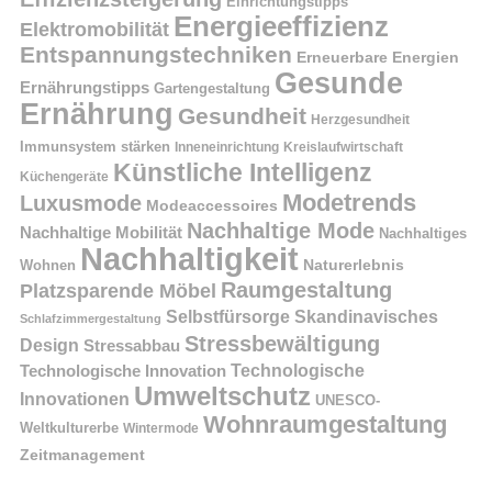
Einrichtungstipps
Energieeffizienz
Elektromobilität
Entspannungstechniken
Erneuerbare Energien
Gesunde
Ernährungstipps
Gartengestaltung
Ernährung
Gesundheit
Herzgesundheit
Immunsystem stärken
Kreislaufwirtschaft
Inneneinrichtung
Künstliche Intelligenz
Küchengeräte
Modetrends
Luxusmode
Modeaccessoires
Nachhaltige Mode
Nachhaltige Mobilität
Nachhaltiges
Nachhaltigkeit
Naturerlebnis
Wohnen
Raumgestaltung
Platzsparende Möbel
Selbstfürsorge
Skandinavisches
Schlafzimmergestaltung
Stressbewältigung
Design
Stressabbau
Technologische Innovation
Technologische
Umweltschutz
Innovationen
UNESCO-
Wohnraumgestaltung
Weltkulturerbe
Wintermode
Zeitmanagement