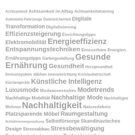
Achtsamkeit im Alltag
Achtsamkeitstraining
Achtsamkeit
Digitale
Autonome Fahrzeuge
Datensicherheit
Transformation
Digitalisierung
Effizienzsteigerung
Einrichtungstipps
Energieeffizienz
Elektromobilität
Entspannungstechniken
Erneuerbare Energien
Gesunde
Ernährungstipps
Gartengestaltung
Ernährung
Gesundheit
Herzgesundheit
Immunsystem stärken
Kreislaufwirtschaft
Inneneinrichtung
Künstliche Intelligenz
Küchengeräte
Modetrends
Luxusmode
Modeaccessoires
Nachhaltige Mode
Nachhaltige Mobilität
Nachhaltiges
Nachhaltigkeit
Naturerlebnis
Wohnen
Raumgestaltung
Platzsparende Möbel
Selbstfürsorge
Skandinavisches
Schlafzimmergestaltung
Stressbewältigung
Design
Stressabbau