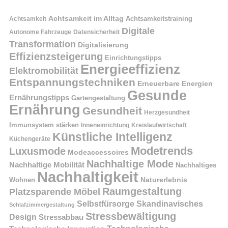
Achtsamkeit im Alltag
Achtsamkeitstraining
Achtsamkeit
Digitale
Autonome Fahrzeuge
Datensicherheit
Transformation
Digitalisierung
Effizienzsteigerung
Einrichtungstipps
Energieeffizienz
Elektromobilität
Entspannungstechniken
Erneuerbare Energien
Gesunde
Ernährungstipps
Gartengestaltung
Ernährung
Gesundheit
Herzgesundheit
Immunsystem stärken
Kreislaufwirtschaft
Inneneinrichtung
Künstliche Intelligenz
Küchengeräte
Modetrends
Luxusmode
Modeaccessoires
Nachhaltige Mode
Nachhaltige Mobilität
Nachhaltiges
Nachhaltigkeit
Naturerlebnis
Wohnen
Raumgestaltung
Platzsparende Möbel
Selbstfürsorge
Skandinavisches
Schlafzimmergestaltung
Stressbewältigung
Design
Stressabbau