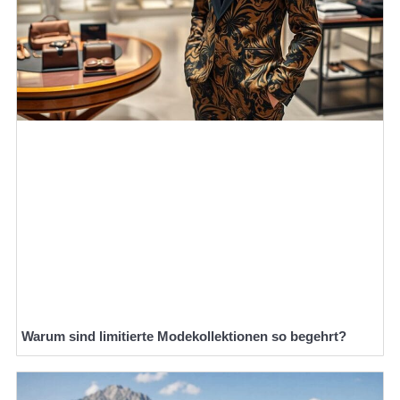
Warum sind limitierte Modekollektionen so begehrt?