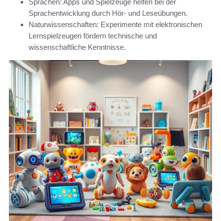
Sprachen: Apps und Spielzeuge helfen bei der
Sprachentwicklung durch Hör- und Leseübungen.
Naturwissenschaften: Experimente mit elektronischen
Lernspielzeugen fördern technische und
wissenschaftliche Kenntnisse.