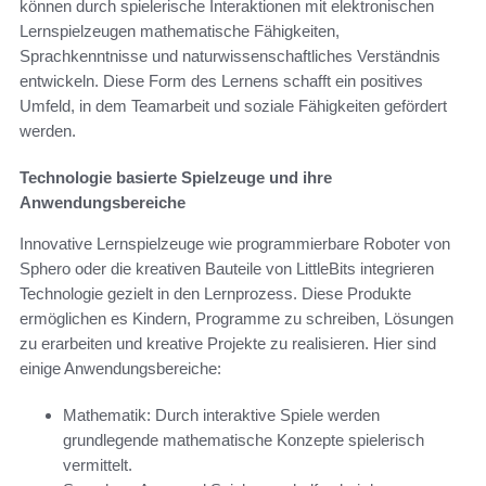
können durch spielerische Interaktionen mit elektronischen
Lernspielzeugen mathematische Fähigkeiten,
Sprachkenntnisse und naturwissenschaftliches Verständnis
entwickeln. Diese Form des Lernens schafft ein positives
Umfeld, in dem Teamarbeit und soziale Fähigkeiten gefördert
werden.
Technologie basierte Spielzeuge und ihre
Anwendungsbereiche
Innovative Lernspielzeuge wie programmierbare Roboter von
Sphero oder die kreativen Bauteile von LittleBits integrieren
Technologie gezielt in den Lernprozess. Diese Produkte
ermöglichen es Kindern, Programme zu schreiben, Lösungen
zu erarbeiten und kreative Projekte zu realisieren. Hier sind
einige Anwendungsbereiche:
Mathematik: Durch interaktive Spiele werden
grundlegende mathematische Konzepte spielerisch
vermittelt.