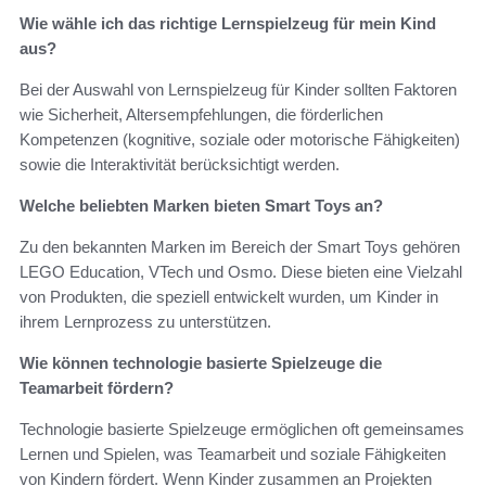
Wie wähle ich das richtige Lernspielzeug für mein Kind
aus?
Bei der Auswahl von Lernspielzeug für Kinder sollten Faktoren
wie Sicherheit, Altersempfehlungen, die förderlichen
Kompetenzen (kognitive, soziale oder motorische Fähigkeiten)
sowie die Interaktivität berücksichtigt werden.
Welche beliebten Marken bieten Smart Toys an?
Zu den bekannten Marken im Bereich der Smart Toys gehören
LEGO Education, VTech und Osmo. Diese bieten eine Vielzahl
von Produkten, die speziell entwickelt wurden, um Kinder in
ihrem Lernprozess zu unterstützen.
Wie können technologie basierte Spielzeuge die
Teamarbeit fördern?
Technologie basierte Spielzeuge ermöglichen oft gemeinsames
Lernen und Spielen, was Teamarbeit und soziale Fähigkeiten
von Kindern fördert. Wenn Kinder zusammen an Projekten