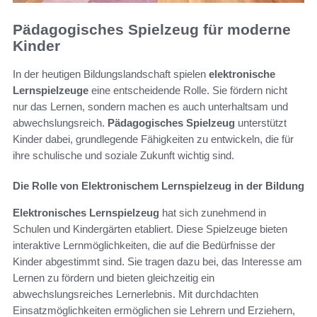
Pädagogisches Spielzeug für moderne
Kinder
In der heutigen Bildungslandschaft spielen
elektronische
Lernspielzeuge
eine entscheidende Rolle. Sie fördern nicht
nur das Lernen, sondern machen es auch unterhaltsam und
abwechslungsreich.
Pädagogisches Spielzeug
unterstützt
Kinder dabei, grundlegende Fähigkeiten zu entwickeln, die für
ihre schulische und soziale Zukunft wichtig sind.
Die Rolle von Elektronischem Lernspielzeug in der Bildung
Elektronisches Lernspielzeug
hat sich zunehmend in
Schulen und Kindergärten etabliert. Diese Spielzeuge bieten
interaktive Lernmöglichkeiten, die auf die Bedürfnisse der
Kinder abgestimmt sind. Sie tragen dazu bei, das Interesse am
Lernen zu fördern und bieten gleichzeitig ein
abwechslungsreiches Lernerlebnis. Mit durchdachten
Einsatzmöglichkeiten ermöglichen sie Lehrern und Erziehern,