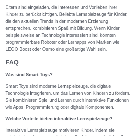
Eltern sind eingeladen, die Interessen und Vorlieben ihrer
Kinder zu berücksichtigen. Beliebte Lernspielzeuge für Kinder,
die den aktuellen Trends in der modernen Erziehung
entsprechen, kombinieren Spaß mit Bildung. Wenn Kinder
beispielsweise an Technologie interessiert sind, könnten
programmierbare Roboter oder Lernapps von Marken wie
LEGO Boost oder Osmo eine großartige Wahl sein.
FAQ
Was sind Smart Toys?
Smart Toys sind moderne Lernspielzeuge, die digitale
Technologie integrieren, um das Lernen von Kindern zu fördern.
Sie kombinieren Spiel und Lernen durch interaktive Funktionen
wie Apps, Programmierung oder digitale Komponenten.
Welche Vorteile bieten interaktive Lernspielzeuge?
Interaktive Lernspielzeuge motivieren Kinder, indem sie