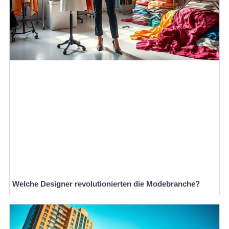
Welche Designer revolutionierten die Modebranche?