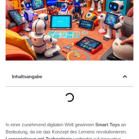
Inhaltsangabe
In einer zunehmend digitalen Welt gewinnen
Smart Toys
an
Bedeutung, da sie das Konzept des Lernens revolutionieren.
Lernspielzeug mit Technologie
verbindet auf innovative