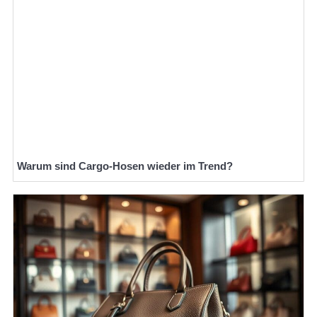
Warum sind Cargo-Hosen wieder im Trend?