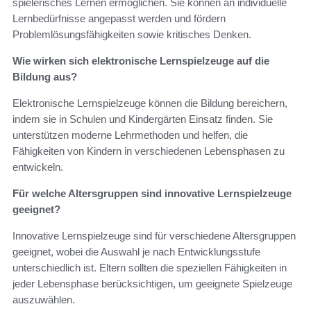
spielerisches Lernen ermöglichen. Sie können an individuelle
Lernbedürfnisse angepasst werden und fördern
Problemlösungsfähigkeiten sowie kritisches Denken.
Wie wirken sich elektronische Lernspielzeuge auf die
Bildung aus?
Elektronische Lernspielzeuge können die Bildung bereichern,
indem sie in Schulen und Kindergärten Einsatz finden. Sie
unterstützen moderne Lehrmethoden und helfen, die
Fähigkeiten von Kindern in verschiedenen Lebensphasen zu
entwickeln.
Für welche Altersgruppen sind innovative Lernspielzeuge
geeignet?
Innovative Lernspielzeuge sind für verschiedene Altersgruppen
geeignet, wobei die Auswahl je nach Entwicklungsstufe
unterschiedlich ist. Eltern sollten die speziellen Fähigkeiten in
jeder Lebensphase berücksichtigen, um geeignete Spielzeuge
auszuwählen.