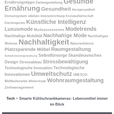
Gesunde
Ernährungstipps
Gartengestaltung
Ernährung
Gesundheit
Herzgesundheit
Immunsystem stärken
Kreislaufwirtschaft
Inneneinrichtung
Künstliche Intelligenz
Küchengeräte
Modetrends
Luxusmode
Modeaccessoires
Nachhaltige Mode
Nachhaltige Mobilität
Nachhaltiges
Nachhaltigkeit
Naturerlebnis
Wohnen
Raumgestaltung
Platzsparende Möbel
Selbstfürsorge
Skandinavisches
Schlafzimmergestaltung
Stressbewältigung
Design
Stressabbau
Technologische Innovation
Technologische
Umweltschutz
Innovationen
UNESCO-
Wohnraumgestaltung
Weltkulturerbe
Wintermode
Zeitmanagement
Tech
>
Smarte Kühlschrankkameras: Lebensmittel immer
im Blick